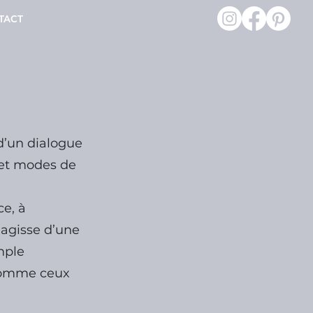
TACT
d’un dialogue
s et modes de
ce, à
’agisse d’une
mple
 comme ceux