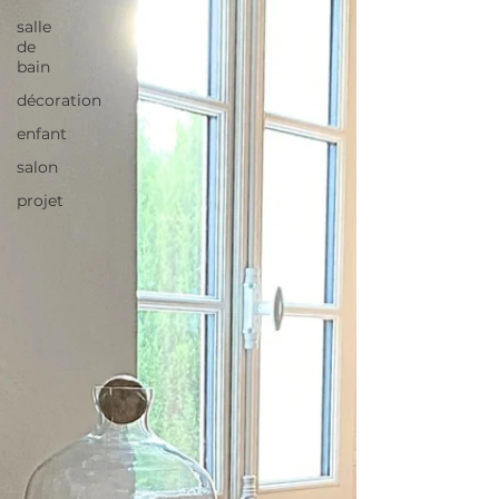
salle
de
bain
décoration
enfant
salon
projet