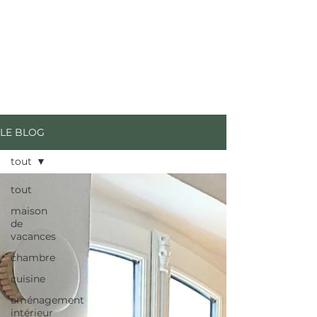
Cachet
INTERIEURS A VIVRE
LE BLOG
tout
tout
maison
de
vacances
chambre
cuisine
aménagement
intérieur