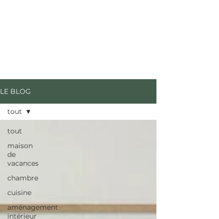
Cachet
INTERIEURS A VIVRE
LE BLOG
tout
tout
maison
de
vacances
chambre
cuisine
aménagement
intérieur