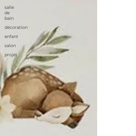
salle
de
bain
décoration
enfant
salon
projet